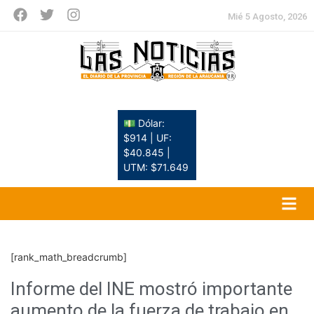
Mié 5 Agosto, 2026
💵 Dólar:
$914 | UF:
$40.845 |
UTM: $71.649
[rank_math_breadcrumb]
Informe del INE mostró importante
aumento de la fuerza de trabajo en