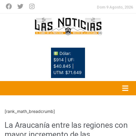
Dom 9 Agosto, 2026
Dólar:
$914 | UF:
$40.845 |
UTM: $71.649
[rank_math_breadcrumb]
La Araucanía entre las regiones con
mayor incremento de las