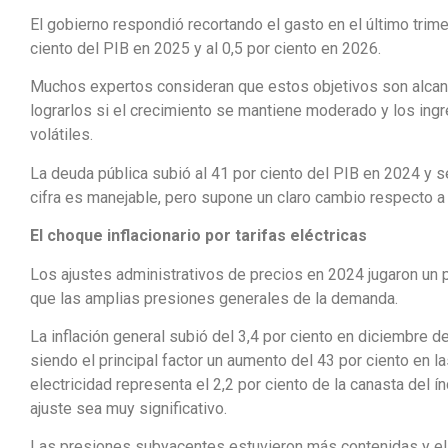
El gobierno respondió recortando el gasto en el último trimes
ciento del PIB en 2025 y al 0,5 por ciento en 2026.
Muchos expertos consideran que estos objetivos son alcanz
lograrlos si el crecimiento se mantiene moderado y los ing
volátiles.
La deuda pública subió al 41 por ciento del PIB en 2024 y
cifra es manejable, pero supone un claro cambio respecto a 
El choque inflacionario por tarifas eléctricas
Los ajustes administrativos de precios en 2024 jugaron un pa
que las amplias presiones generales de la demanda.
La inflación general subió del 3,4 por ciento en diciembre d
siendo el principal factor un aumento del 43 por ciento en la
electricidad representa el 2,2 por ciento de la canasta del í
ajuste sea muy significativo.
Las presiones subyacentes estuvieron más contenidas y el B