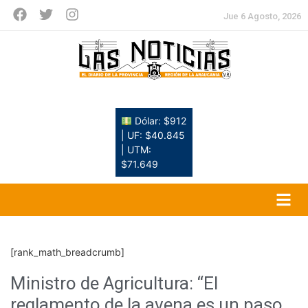
Jue 6 Agosto, 2026
Dólar: $912
| UF: $40.845
| UTM:
$71.649
[rank_math_breadcrumb]
Ministro de Agricultura: “El
reglamento de la avena es un paso