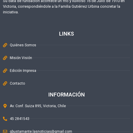
Su data de fundación acontece un frío y lluvioso 16 de Julio de 1910 en
Victoria, correspondiéndole a la Familia Gutiérrez Urbina concretar la
iniciativa.
LINKS
Quiénes Somos
Misión Visión
Edición Impresa
Contacto
INFORMACIÓN
Av. Conf. Suiza 895, Victoria, Chile
45 2841543
gbustamante.lasnoticias@gmail.com