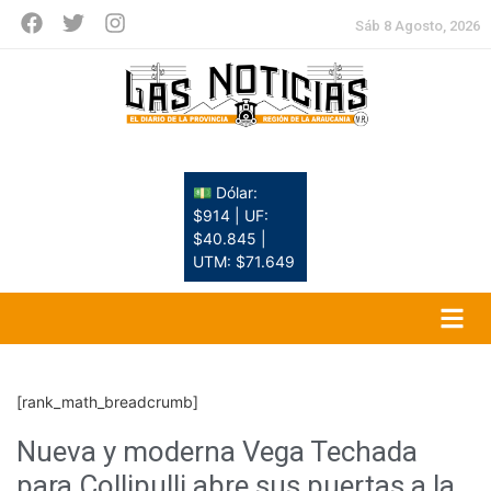
Sáb 8 Agosto, 2026
💵 Dólar:
$914 | UF:
$40.845 |
UTM: $71.649
[rank_math_breadcrumb]
Nueva y moderna Vega Techada
para Collipulli abre sus puertas a la