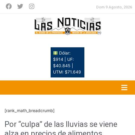
Dom 9 Agosto, 2026
Dólar:
$914 | UF:
$40.845 |
UTM: $71.649
[rank_math_breadcrumb]
Por “culpa” de las lluvias se viene
alza en precios de alimentos