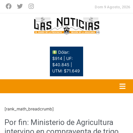
Dom 9 Agosto, 2026
Dólar:
$914 | UF:
$40.845 |
UTM: $71.649
[rank_math_breadcrumb]
Por fin: Ministerio de Agricultura
intervino en compraventa de trigo