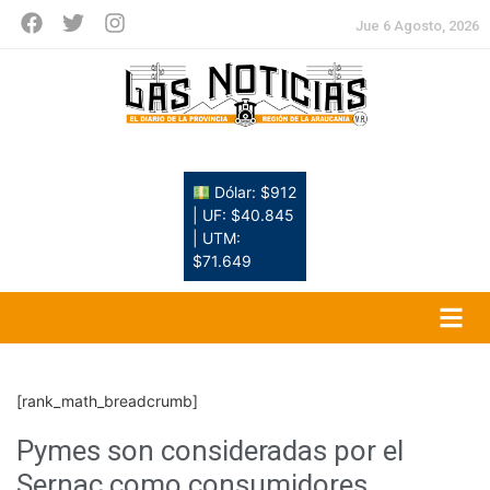
Jue 6 Agosto, 2026
Dólar: $912
| UF: $40.845
| UTM:
$71.649
[rank_math_breadcrumb]
Pymes son consideradas por el
Sernac como consumidores