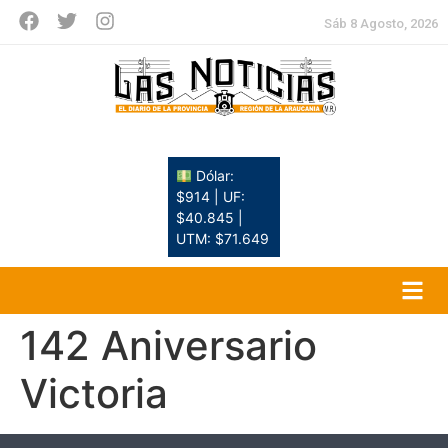
Sáb 8 Agosto, 2026
Dólar:
$914 | UF:
$40.845 |
UTM: $71.649
142 Aniversario
Victoria