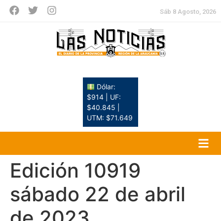
Sáb 8 Agosto, 2026
Dólar:
$914 | UF:
$40.845 |
UTM: $71.649
Edición 10919
sábado 22 de abril
de 2023