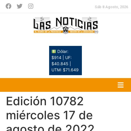
Sáb 8 Agosto, 2026
Dólar:
$914 | UF:
$40.845 |
UTM: $71.649
Edición 10782
miércoles 17 de
agosto de 2022