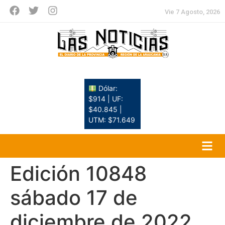
Vie 7 Agosto, 2026
Dólar:
$914 | UF:
$40.845 |
UTM: $71.649
Edición 10848
sábado 17 de
diciembre de 2022