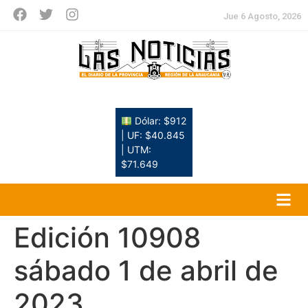
Jue 6 Agosto, 2026
Dólar: $912
| UF: $40.845
| UTM:
$71.649
Edición 10908
sábado 1 de abril de
2023