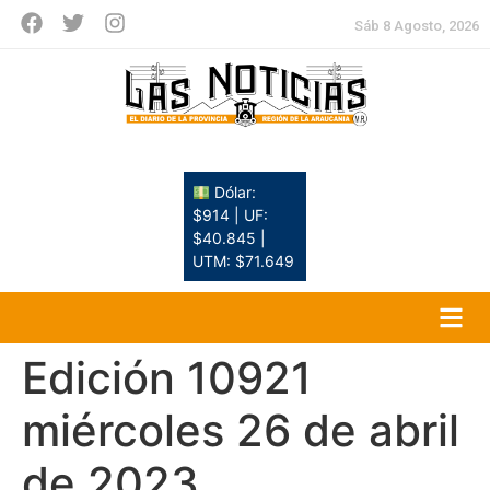
Sáb 8 Agosto, 2026
Dólar:
$914 | UF:
$40.845 |
UTM: $71.649
Edición 10921
miércoles 26 de abril
de 2023