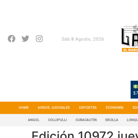
Sáb 8 Agosto, 2026
$7
HOME
AVISOS JUDICIALES
DEPORTES
ECONOMÍA
ED
ANGOL
COLLIPULLI
CURACAUTÍN
ERCILLA
LONQU
Edición 10972 jue