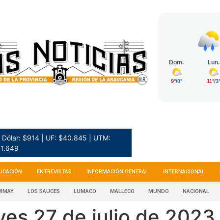
Dólar: $914 | UF: $40.845 | UTM:
1.649
UCACIÓN
ENTREVISTAS
INFORMACIÓN GENERAL
INTERNACIONAL
IMAY
LOS SAUCES
LUMACO
MALLECO
MUNDO
NACIONAL
ves 27 de julio de 2023