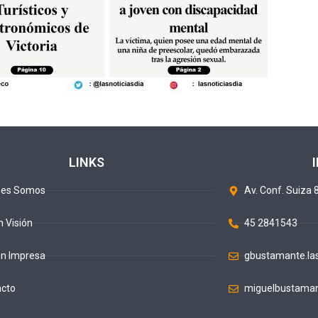
LINKS
nes Somos
Av. Conf. Suiza 8
n Visión
45 2841543
ón Impresa
gbustamante.la
acto
miguelbustaman