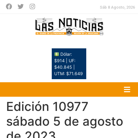
Sáb 8 Agosto, 2026
Dólar:
$914 | UF:
$40.845 |
UTM: $71.649
Edición 10977
sábado 5 de agosto
de 2023