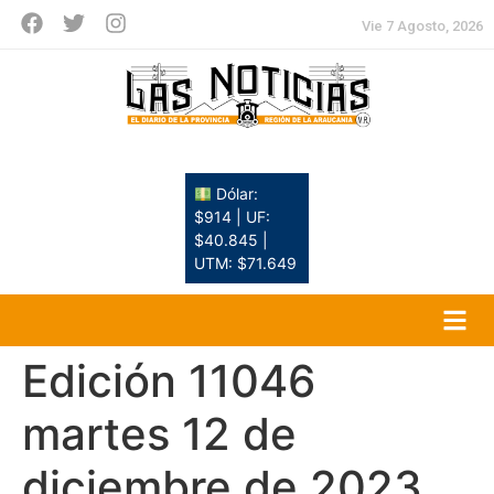
Vie 7 Agosto, 2026
Dólar:
$914 | UF:
$40.845 |
UTM: $71.649
Edición 11046
martes 12 de
diciembre de 2023