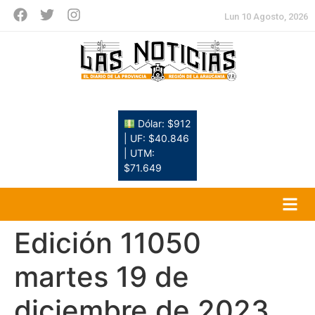
Lun 10 Agosto, 2026
Dólar: $912
| UF: $40.846
| UTM:
$71.649
Edición 11050
martes 19 de
diciembre de 2023