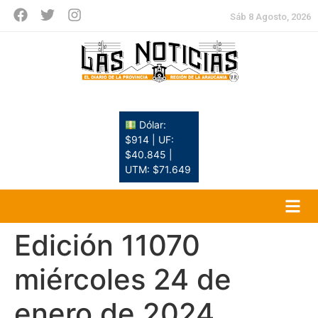
Sáb 8 Agosto, 2026
Dólar:
$914 | UF:
$40.845 |
UTM: $71.649
Edición 11070
miércoles 24 de
enero de 2024