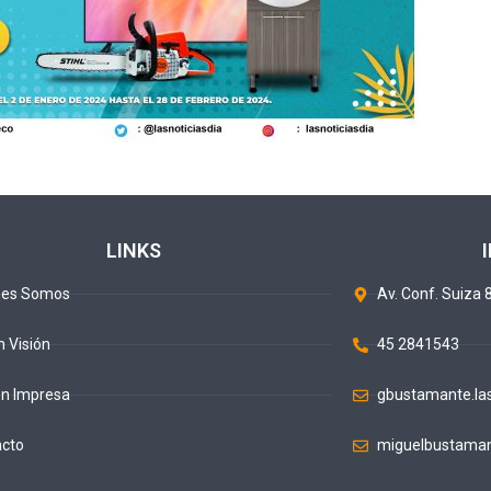
LINKS
nes Somos
Av. Conf. Suiza 8
n Visión
45 2841543
ón Impresa
gbustamante.la
acto
miguelbustaman