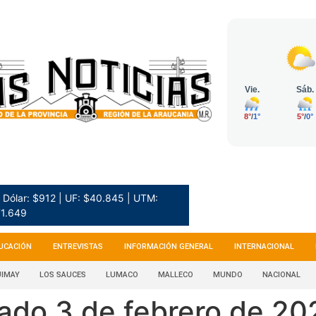
Dólar: $912 | UF: $40.845 | UTM:
1.649
UCACIÓN
ENTREVISTAS
INFORMACIÓN GENERAL
INTERNACIONAL
IMAY
LOS SAUCES
LUMACO
MALLECO
MUNDO
NACIONAL
ado 3 de febrero de 20