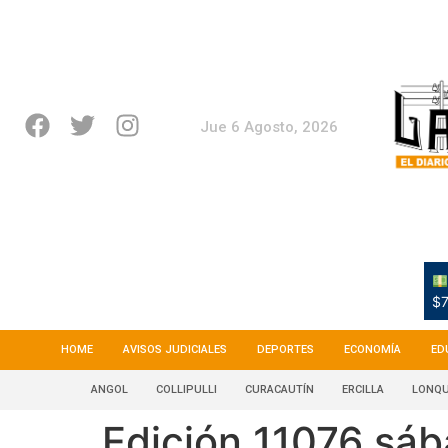
Jue 6 Agosto, 2026
$7
HOME
AVISOS JUDICIALES
DEPORTES
ECONOMÍA
ED
ANGOL
COLLIPULLI
CURACAUTÍN
ERCILLA
LONQU
Edición 11076 sáb