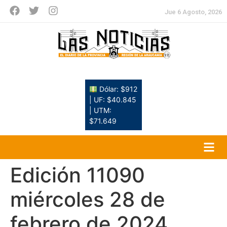
Jue 6 Agosto, 2026
Dólar: $912
| UF: $40.845
| UTM:
$71.649
Edición 11090
miércoles 28 de
febrero de 2024