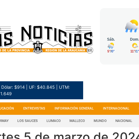
Dólar: $914 | UF: $40.845 | UTM:
1.649
UCACIÓN
ENTREVISTAS
INFORMACIÓN GENERAL
INTERNACIONAL
IMAY
LOS SAUCES
LUMACO
MALLECO
MUNDO
NACIONAL
rtes 5 de marzo de 202