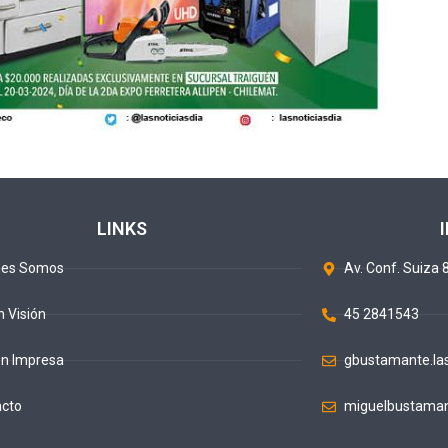
LINKS
nes Somos
Av. Conf. Suiza 8
n Visión
45 2841543
ón Impresa
gbustamante.la
acto
miguelbustaman