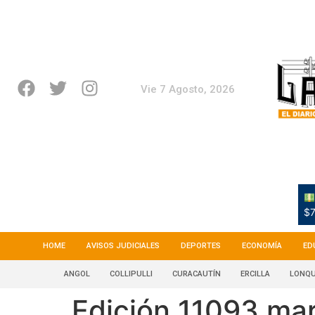
Vie 7 Agosto, 2026
$7
HOME
AVISOS JUDICIALES
DEPORTES
ECONOMÍA
ED
ANGOL
COLLIPULLI
CURACAUTÍN
ERCILLA
LONQU
Edición 11093 ma