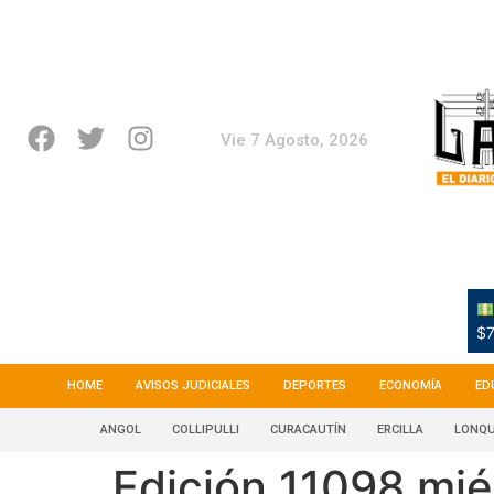
Vie 7 Agosto, 2026
$7
HOME
AVISOS JUDICIALES
DEPORTES
ECONOMÍA
ED
ANGOL
COLLIPULLI
CURACAUTÍN
ERCILLA
LONQU
Edición 11098 mi