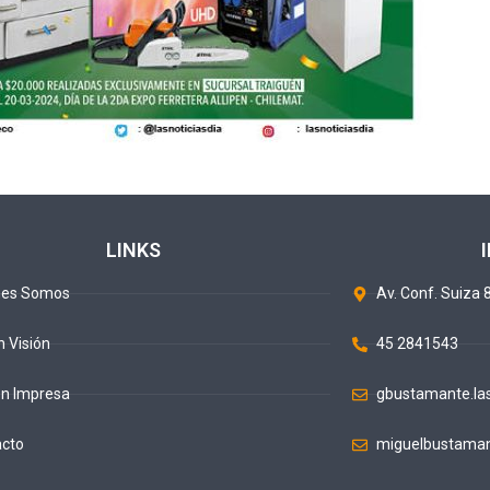
LINKS
nes Somos
Av. Conf. Suiza 8
n Visión
45 2841543
ón Impresa
gbustamante.la
acto
miguelbustaman