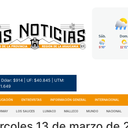
Dólar: $914 | UF: $40.845 | UTM:
1.649
UCACIÓN
ENTREVISTAS
INFORMACIÓN GENERAL
INTERNACIONAL
IMAY
LOS SAUCES
LUMACO
MALLECO
MUNDO
NACIONAL
ércoles 13 de marzo de