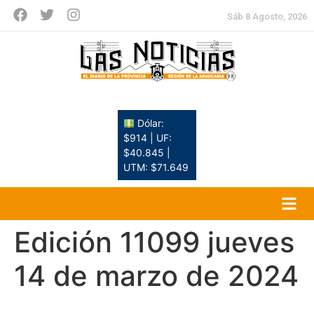
Sáb 8 Agosto, 2026
Dólar:
$914 | UF:
$40.845 |
UTM: $71.649
Edición 11099 jueves
14 de marzo de 2024