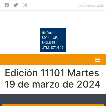
Vie 7 Agosto, 2026
💵 Dólar:
$914 | UF:
$40.845 |
UTM: $71.649
Edición 11101 Martes
19 de marzo de 2024