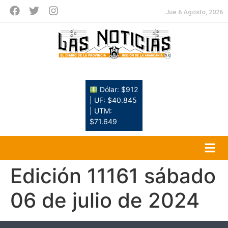
Jue 6 Agosto, 2026
Dólar: $912
| UF: $40.845
| UTM:
$71.649
Edición 11161 sábado
06 de julio de 2024