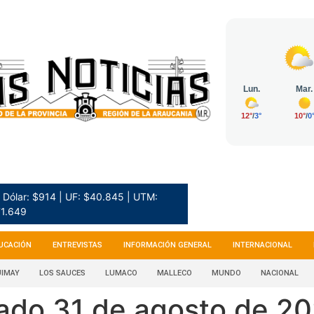
Dólar: $914 | UF: $40.845 | UTM:
1.649
UCACIÓN
ENTREVISTAS
INFORMACIÓN GENERAL
INTERNACIONAL
IMAY
LOS SAUCES
LUMACO
MALLECO
MUNDO
NACIONAL
bado 31 de agosto de 2