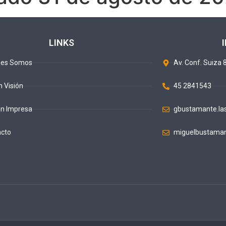
LINKS
nes Somos
Av. Conf. Suiza 8
n Visión
45 2841543
ón Impresa
gbustamante.la
acto
miguelbustaman