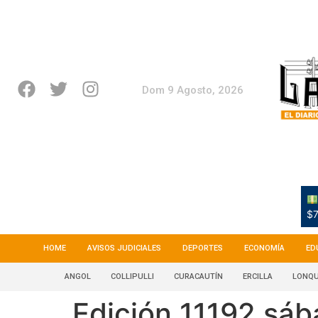
Dom 9 Agosto, 2026
$7
HOME
AVISOS JUDICIALES
DEPORTES
ECONOMÍA
ED
ANGOL
COLLIPULLI
CURACAUTÍN
ERCILLA
LONQU
Edición 11192 sá