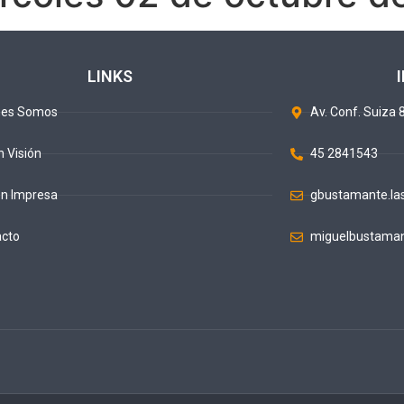
LINKS
nes Somos
Av. Conf. Suiza 8
n Visión
45 2841543
ón Impresa
gbustamante.la
acto
miguelbustaman