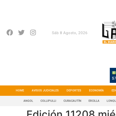
Sáb 8 Agosto, 2026
$7
HOME
AVISOS JUDICIALES
DEPORTES
ECONOMÍA
ED
ANGOL
COLLIPULLI
CURACAUTÍN
ERCILLA
LONQU
Edición 11208 mié