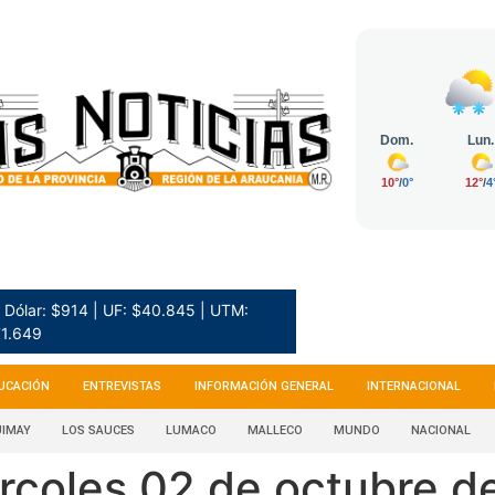
Dólar: $914 | UF: $40.845 | UTM:
1.649
UCACIÓN
ENTREVISTAS
INFORMACIÓN GENERAL
INTERNACIONAL
IMAY
LOS SAUCES
LUMACO
MALLECO
MUNDO
NACIONAL
rcoles 02 de octubre d