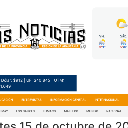
Dólar: $912 | UF: $40.845 | UTM:
1.649
UCACIÓN
ENTREVISTAS
INFORMACIÓN GENERAL
INTERNACIONAL
IMAY
LOS SAUCES
LUMACO
MALLECO
MUNDO
NACIONAL
tes 15 de octubre de 2