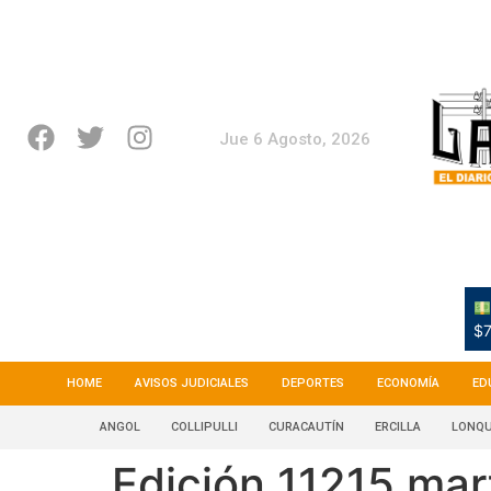
Jue 6 Agosto, 2026
$7
HOME
AVISOS JUDICIALES
DEPORTES
ECONOMÍA
ED
ANGOL
COLLIPULLI
CURACAUTÍN
ERCILLA
LONQU
Edición 11215 mar