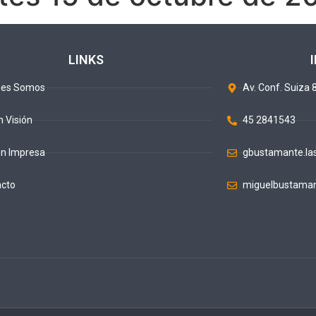
LINKS
nes Somos
Av. Conf. Suiza 8
n Visión
45 2841543
ón Impresa
gbustamante.la
acto
miguelbustaman