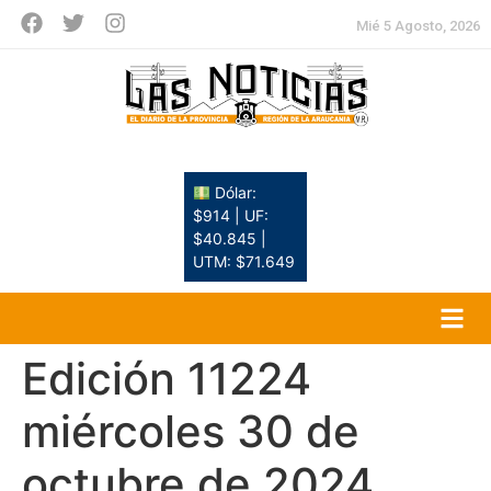
Mié 5 Agosto, 2026
Dólar:
$914 | UF:
$40.845 |
UTM: $71.649
Edición 11224
miércoles 30 de
octubre de 2024