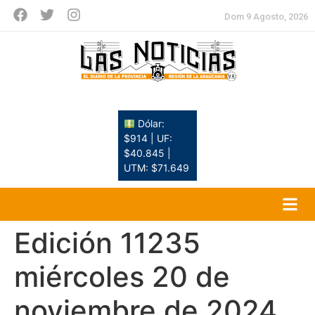
Dom 9 Agosto, 2026
Dólar:
$914 | UF:
$40.845 |
UTM: $71.649
Edición 11235
miércoles 20 de
noviembre de 2024