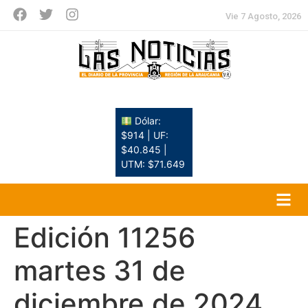
Vie 7 Agosto, 2026
Dólar:
$914 | UF:
$40.845 |
UTM: $71.649
Edición 11256
martes 31 de
diciembre de 2024