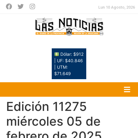
Lun 10 Agosto, 2026
Dólar: $912
| UF: $40.846
| UTM:
$71.649
Edición 11275
miércoles 05 de
febrero de 2025