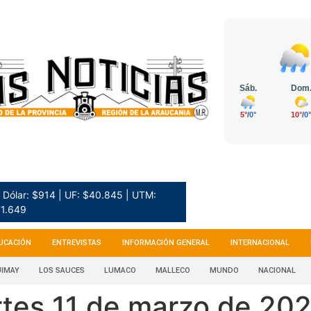
Dólar: $914 | UF: $40.845 | UTM:
1.649
UCACIÓN
ENTREVISTAS
INFORMACIÓN GENERAL
INTERNACIONAL
IMAY
LOS SAUCES
LUMACO
MALLECO
MUNDO
NACIONAL
rtes 11 de marzo de 20