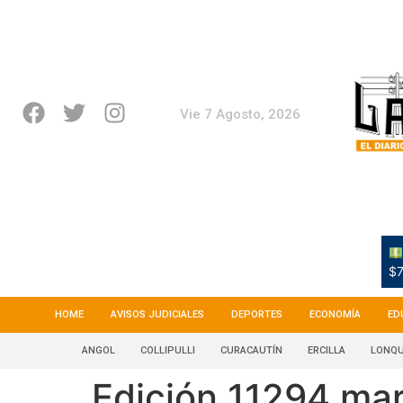
Vie 7 Agosto, 2026
$7
HOME
AVISOS JUDICIALES
DEPORTES
ECONOMÍA
ED
ANGOL
COLLIPULLI
CURACAUTÍN
ERCILLA
LONQU
Edición 11294 ma