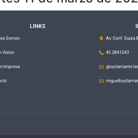
LINKS
nes Somos
Av. Conf. Suiza 8
n Visión
45 2841543
ón Impresa
gbustamante.la
acto
miguelbustaman