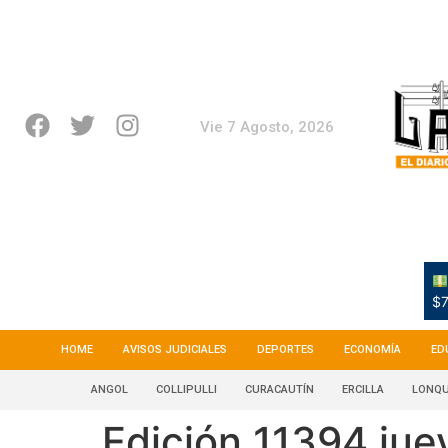
Vie 7 Agosto, 2026
$7
HOME
AVISOS JUDICIALES
DEPORTES
ECONOMÍA
ED
ANGOL
COLLIPULLI
CURACAUTÍN
ERCILLA
LONQU
Edición 11394 jue