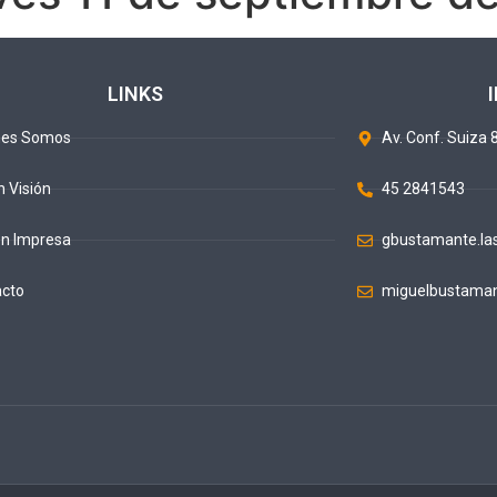
LINKS
nes Somos
Av. Conf. Suiza 8
n Visión
45 2841543
ón Impresa
gbustamante.la
acto
miguelbustaman