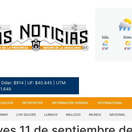
Dólar: $914 | UF: $40.845 | UTM:
1.649
UCACIÓN
ENTREVISTAS
INFORMACIÓN GENERAL
INTERNACIONAL
IMAY
LOS SAUCES
LUMACO
MALLECO
MUNDO
NACIONAL
ves 11 de septiembre d