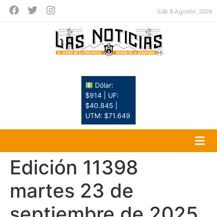
Sáb 8 Agosto, 2026
Dólar:
$914 | UF:
$40.845 |
UTM: $71.649
Edición 11398
martes 23 de
septiembre de 2025