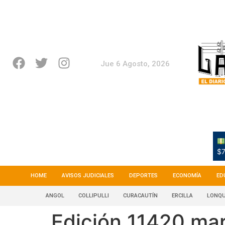
Jue 6 Agosto, 2026
$7
HOME
AVISOS JUDICIALES
DEPORTES
ECONOMÍA
ED
ANGOL
COLLIPULLI
CURACAUTÍN
ERCILLA
LONQU
Edición 11420 ma