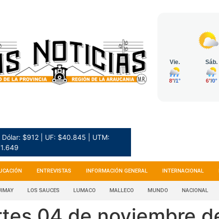
Dólar: $912 | UF: $40.845 | UTM:
1.649
UCACIÓN
ENTREVISTAS
INFORMACIÓN GENERAL
INTERNACIONAL
IMAY
LOS SAUCES
LUMACO
MALLECO
MUNDO
NACIONAL
rtes 04 de noviembre d