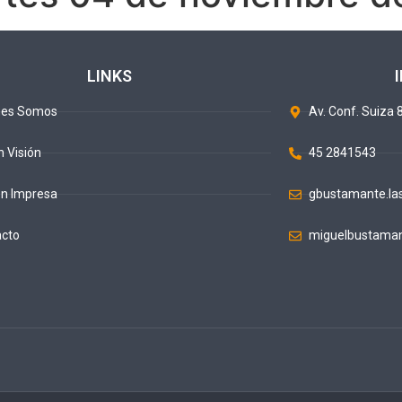
LINKS
nes Somos
Av. Conf. Suiza 8
n Visión
45 2841543
ón Impresa
gbustamante.la
acto
miguelbustaman