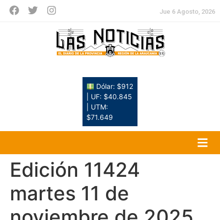
Jue 6 Agosto, 2026
Dólar: $912
| UF: $40.845
| UTM:
$71.649
Edición 11424
martes 11 de
noviembre de 2025