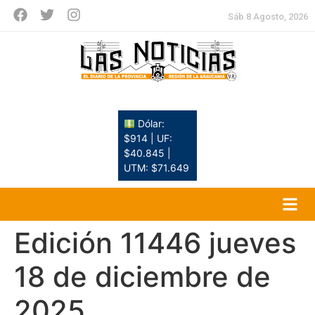
Sáb 8 Agosto, 2026
Dólar:
$914 | UF:
$40.845 |
UTM: $71.649
Edición 11446 jueves
18 de diciembre de
2025