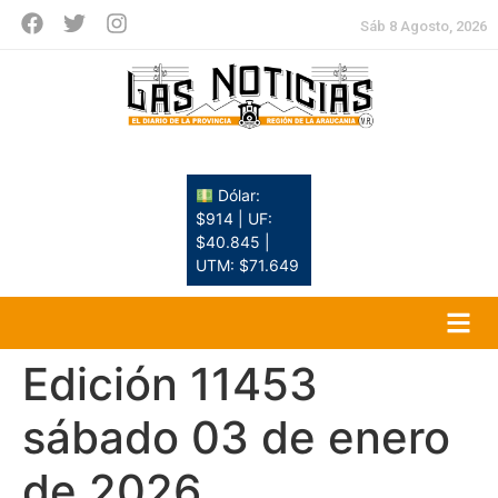
Sáb 8 Agosto, 2026
Dólar:
$914 | UF:
$40.845 |
UTM: $71.649
Edición 11453
sábado 03 de enero
de 2026