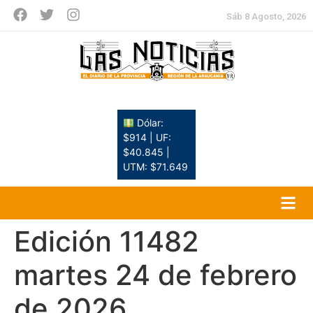
Sáb 8 Agosto, 2026
Dólar:
$914 | UF:
$40.845 |
UTM: $71.649
Edición 11482
martes 24 de febrero
de 2026