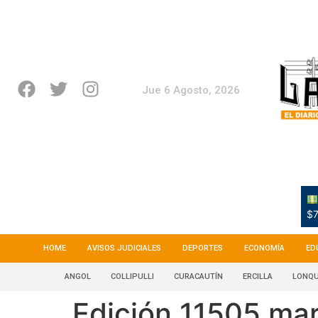
Jue 6 Agosto, 2026
$7
HOME
AVISOS JUDICIALES
DEPORTES
ECONOMÍA
ED
ANGOL
COLLIPULLI
CURACAUTÍN
ERCILLA
LONQU
Edición 11505 mar