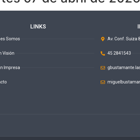
LINKS
nes Somos
Av. Conf. Suiza 8
n Visión
45 2841543
ón Impresa
gbustamante.la
acto
miguelbustaman