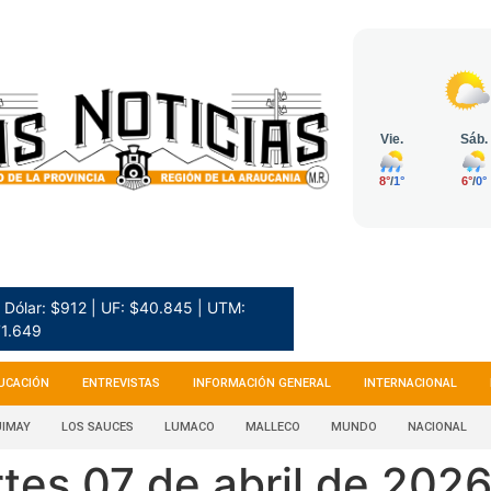
Dólar: $912 | UF: $40.845 | UTM:
1.649
UCACIÓN
ENTREVISTAS
INFORMACIÓN GENERAL
INTERNACIONAL
IMAY
LOS SAUCES
LUMACO
MALLECO
MUNDO
NACIONAL
tes 07 de abril de 202