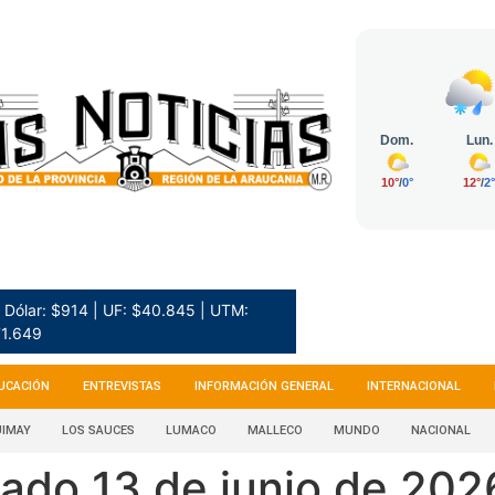
Dólar: $914 | UF: $40.845 | UTM:
1.649
UCACIÓN
ENTREVISTAS
INFORMACIÓN GENERAL
INTERNACIONAL
IMAY
LOS SAUCES
LUMACO
MALLECO
MUNDO
NACIONAL
ado 13 de junio de 202