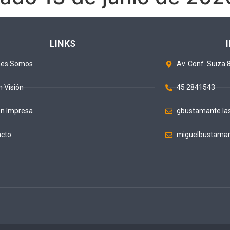
LINKS
nes Somos
Av. Conf. Suiza 8
n Visión
45 2841543
ón Impresa
gbustamante.la
acto
miguelbustaman