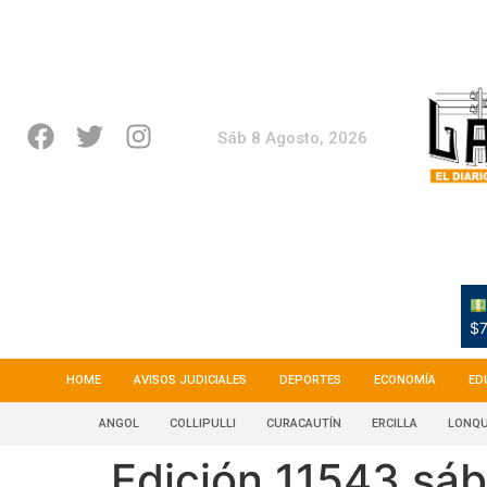
Sáb 8 Agosto, 2026
$7
HOME
AVISOS JUDICIALES
DEPORTES
ECONOMÍA
ED
ANGOL
COLLIPULLI
CURACAUTÍN
ERCILLA
LONQU
Edición 11543 sáb