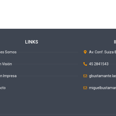
LINKS
nes Somos
Av. Conf. Suiza 8
n Visión
45 2841543
ón Impresa
gbustamante.la
acto
miguelbustaman