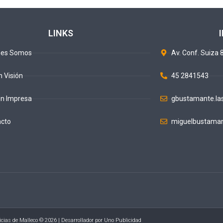
LINKS
nes Somos
Av. Conf. Suiza 8
n Visión
45 2841543
ón Impresa
gbustamante.la
acto
miguelbustaman
icias de Malleco © 2026 | Desarrollador por
Uno Publicidad