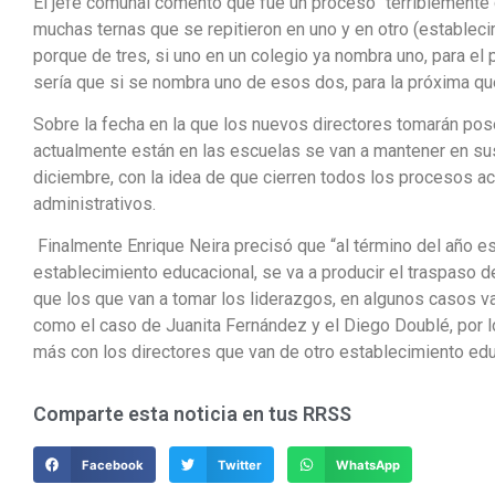
El jefe comunal comentó que fue un proceso “terriblemente
muchas ternas que se repitieron en uno y en otro (establec
porque de tres, si uno en un colegio ya nombra uno, para el
sería que si se nombra uno de esos dos, para la próxima qu
Sobre la fecha en la que los nuevos directores tomarán pos
actualmente están en las escuelas se van a mantener en su
diciembre, con la idea de que cierren todos los procesos ac
administrativos.
Finalmente Enrique Neira precisó que “al término del año e
establecimiento educacional, se va a producir el traspaso d
que los que van a tomar los liderazgos, en algunos casos van
como el caso de Juanita Fernández y el Diego Doublé, por lo
más con los directores que van de otro establecimiento edu
Comparte esta noticia en tus RRSS
Facebook
Twitter
WhatsApp