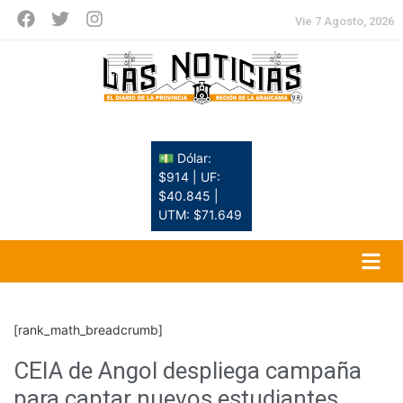
Vie 7 Agosto, 2026
💵 Dólar:
$914 | UF:
$40.845 |
UTM: $71.649
[rank_math_breadcrumb]
CEIA de Angol despliega campaña
para captar nuevos estudiantes