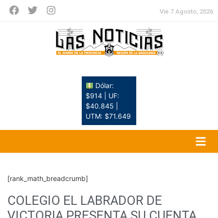
Vie 7 Agosto, 2026
Dólar:
$914 | UF:
$40.845 |
UTM: $71.649
[rank_math_breadcrumb]
COLEGIO EL LABRADOR DE
VICTORIA PRESENTA SU CUENTA