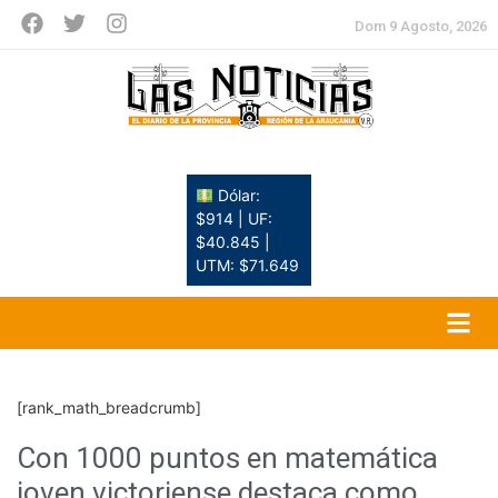
Dom 9 Agosto, 2026
Dólar:
$914 | UF:
$40.845 |
UTM: $71.649
[rank_math_breadcrumb]
Con 1000 puntos en matemática
joven victoriense destaca como