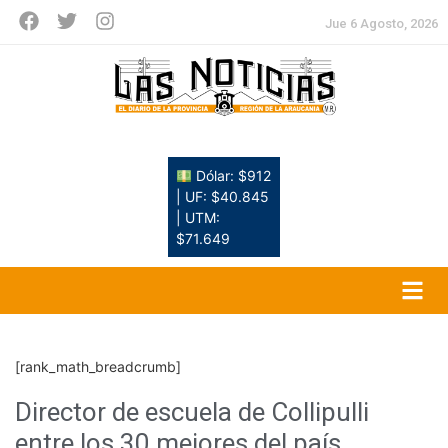
Jue 6 Agosto, 2026
Dólar: $912
| UF: $40.845
| UTM:
$71.649
[rank_math_breadcrumb]
Director de escuela de Collipulli
entre los 30 mejores del país