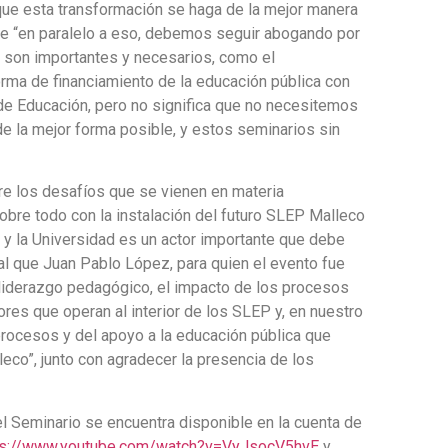
que esta transformación se haga de la mejor manera
que “en paralelo a eso, debemos seguir abogando por
s son importantes y necesarios, como el
orma de financiamiento de la educación pública con
o de Educación, pero no significa que no necesitemos
e la mejor forma posible, y estos seminarios sin
bre los desafíos que se vienen en materia
sobre todo con la instalación del futuro SLEP Malleco
ar y la Universidad es un actor importante que debe
ual que Juan Pablo López, para quien el evento fue
 liderazgo pedagógico, el impacto de los procesos
tores que operan al interior de los SLEP y, en nuestro
rocesos y del apoyo a la educación pública que
eco”, junto con agradecer la presencia de los
el Seminario se encuentra disponible en la cuenta de
ps://www.youtube.com/watch?v=VyJsocV5hvE
y