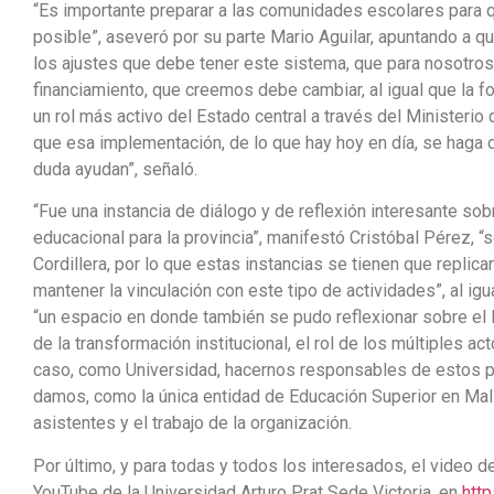
“Es importante preparar a las comunidades escolares para 
posible”, aseveró por su parte Mario Aguilar, apuntando a 
los ajustes que debe tener este sistema, que para nosotro
financiamiento, que creemos debe cambiar, al igual que la f
un rol más activo del Estado central a través del Ministeri
que esa implementación, de lo que hay hoy en día, se haga d
duda ayudan”, señaló.
“Fue una instancia de diálogo y de reflexión interesante so
educacional para la provincia”, manifestó Cristóbal Pérez, “
Cordillera, por lo que estas instancias se tienen que replic
mantener la vinculación con este tipo de actividades”, al ig
“un espacio en donde también se pudo reflexionar sobre el
de la transformación institucional, el rol de los múltiples ac
caso, como Universidad, hacernos responsables de estos p
damos, como la única entidad de Educación Superior en Mall
asistentes y el trabajo de la organización.
Por último, y para todas y todos los interesados, el video d
YouTube de la Universidad Arturo Prat Sede Victoria, en
htt