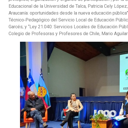
Educacional de la Universidad de Talca, Patricia Cely López
Araucanía: oportunidades desde la nueva educación pública”
Técnico‑Pedagógico del Servicio Local de Educación Públi
Garcés; y “Ley 21.040: Servicios Locales de Educación Públi
Colegio de Profesoras y Profesores de Chile, Mario Aguilar